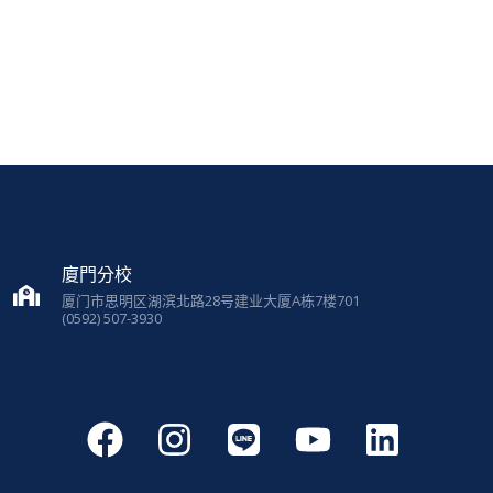
廈門分校
厦门市思明区湖滨北路28号建业大厦A栋7楼701
(0592) 507-3930