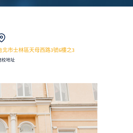
台北市士林區天母西路3號6樓之3
總校地址